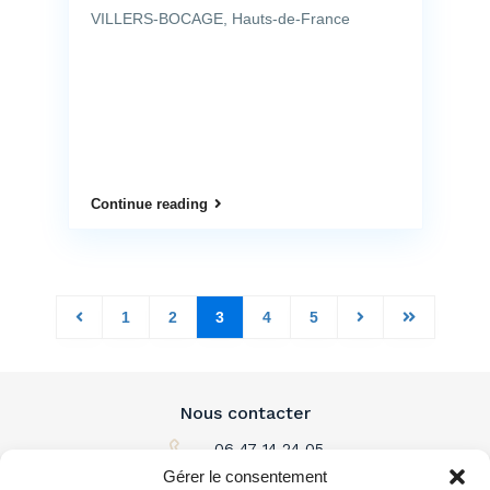
VILLERS-BOCAGE, Hauts-de-France
Continue reading
1
2
3
4
5
Nous contacter
06 47 14 24 05
Gérer le consentement
Par email