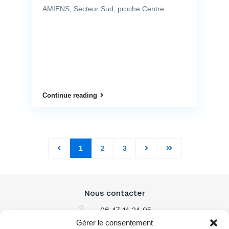
AMIENS, Secteur Sud, proche Centre
Continue reading
1
2
3
Nous contacter
06 47 14 24 05
Gérer le consentement
Par email