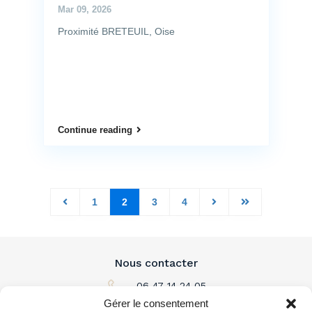
Mar 09, 2026
Proximité BRETEUIL, Oise
Continue reading
1
2
3
4
Nous contacter
06 47 14 24 05
Gérer le consentement
Par email