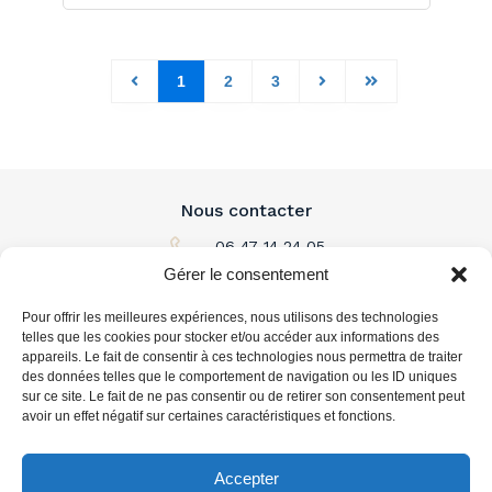
1
2
3
Nous contacter
06 47 14 24 05
Gérer le consentement
Par email
Pour offrir les meilleures expériences, nous utilisons des technologies
L'immobilier à louer
telles que les cookies pour stocker et/ou accéder aux informations des
appareils. Le fait de consentir à ces technologies nous permettra de traiter
des données telles que le comportement de navigation ou les ID uniques
L'immobilier à acheter
sur ce site. Le fait de ne pas consentir ou de retirer son consentement peut
avoir un effet négatif sur certaines caractéristiques et fonctions.
Vous accompagner
Accepter