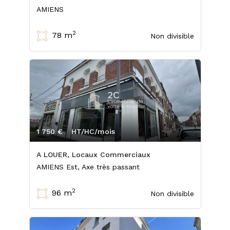
AMIENS
2
78 m
Non divisible
1 750 €
HT/HC/mois
A LOUER, Locaux Commerciaux
AMIENS Est, Axe très passant
2
96 m
Non divisible