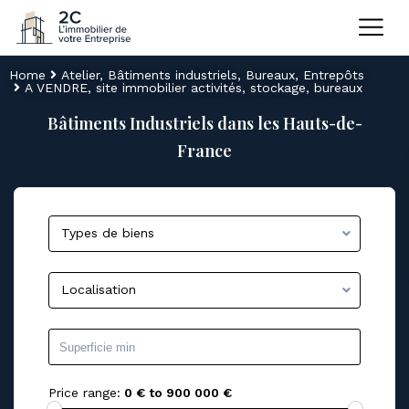
Home
Atelier
,
Bâtiments industriels
,
Bureaux
,
Entrepôts
A VENDRE, site immobilier activités, stockage, bureaux
Bâtiments Industriels dans les Hauts-de-
France
Types de biens
Localisation
Price range:
0 € to 900 000 €