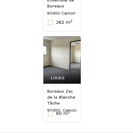
Ensemble de
Bureaux
80450 Camon
2
262 m
LOUES
Bureaux Zac
de la Blanche
Tâche
80450, Camon
2
60 m