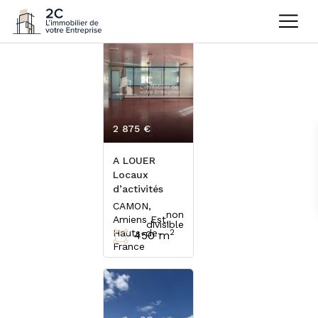
2 875 €
HT/mois
A LOUER
Locaux
d’activités
CAMON,
non
Amiens Est,
divisible
Hauts-de-
2
450 m
France