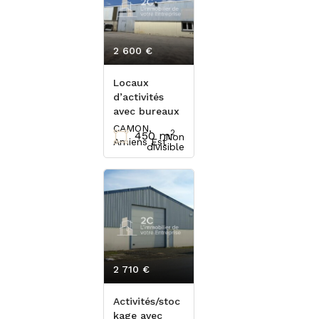
2 600 €
HT/mois
Locaux
d’activités
avec bureaux
CAMON,
2
450 m
Non
Amiens Est
divisible
2 710 €
HT/mois
Activités/stoc
kage avec