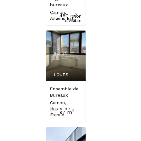
bureaux
Camon,
2
450 m
Non
Amiens Est
divisible
LOUES
Ensemble de
Bureaux
Camon,
Hauts-de-
2
97 m
France