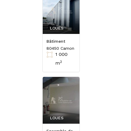
LOUES
Bâtiment
80450 Camon
1 000
2
m
LOUES