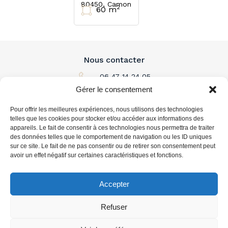
80450, Camon
2
60 m
Nous contacter
06 47 14 24 05
Gérer le consentement
Par email
Pour offrir les meilleures expériences, nous utilisons des technologies
L'immobilier à louer
telles que les cookies pour stocker et/ou accéder aux informations des
appareils. Le fait de consentir à ces technologies nous permettra de traiter
des données telles que le comportement de navigation ou les ID uniques
L'immobilier à acheter
sur ce site. Le fait de ne pas consentir ou de retirer son consentement peut
avoir un effet négatif sur certaines caractéristiques et fonctions.
Vous accompagner
Accepter
Refuser