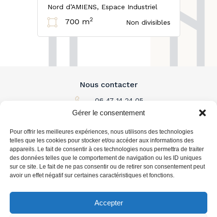
Nord d’AMIENS, Espace Industriel
2
700 m
Non divisibles
Nous contacter
06 47 14 24 05
Gérer le consentement
Par email
Pour offrir les meilleures expériences, nous utilisons des technologies
L'immobilier à louer
telles que les cookies pour stocker et/ou accéder aux informations des
appareils. Le fait de consentir à ces technologies nous permettra de traiter
des données telles que le comportement de navigation ou les ID uniques
L'immobilier à acheter
sur ce site. Le fait de ne pas consentir ou de retirer son consentement peut
avoir un effet négatif sur certaines caractéristiques et fonctions.
Vous accompagner
Accepter