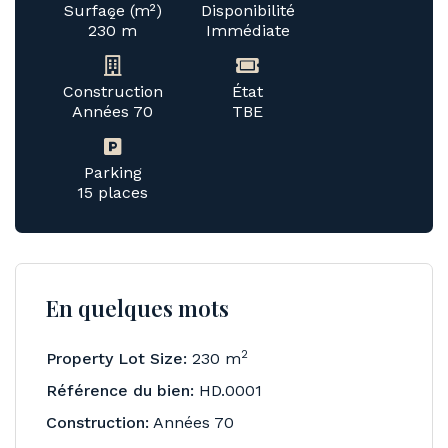
Surface (m²)
Disponibilité
2
230 m
Immédiate
Construction
État
Années 70
TBE
Parking
15 places
En quelques mots
2
Property Lot Size:
230 m
Référence du bien:
HD.0001
Construction:
Années 70