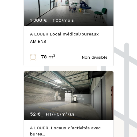
1 300 €
TCC/mois
A LOUER Local médical/bureaux
AMIENS
2
78 m
Non divisible
52 €
HT/HC/m²/an
A LOUER, Locaux d’activités avec
burea...