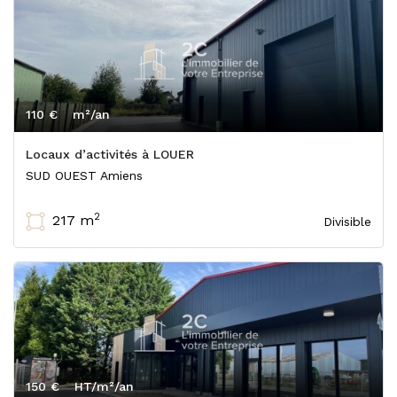
110 €
m²/an
Locaux d’activités à LOUER
SUD OUEST Amiens
2
217 m
Divisible
150 €
HT/m²/an