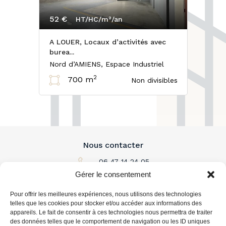
52 €
HT/HC/m²/an
A LOUER, Locaux d’activités avec
burea...
Nord d’AMIENS, Espace Industriel
2
700 m
Non divisibles
Nous contacter
06 47 14 24 05
Gérer le consentement
Par email
Pour offrir les meilleures expériences, nous utilisons des technologies
L'immobilier à louer
telles que les cookies pour stocker et/ou accéder aux informations des
appareils. Le fait de consentir à ces technologies nous permettra de traiter
des données telles que le comportement de navigation ou les ID uniques
L'immobilier à acheter