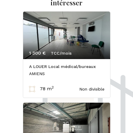
intéresser
1 300 €
TCC/mois
A LOUER Local médical/bureaux
AMIENS
2
78 m
Non divisible