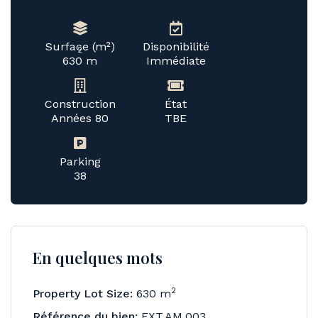
Surface (m²)
Disponibilité
2
630 m
Immédiate
Construction
État
Années 80
TBE
Parking
38
En quelques mots
2
Property Lot Size:
630 m
Référence du bien:
EXT.AM.003