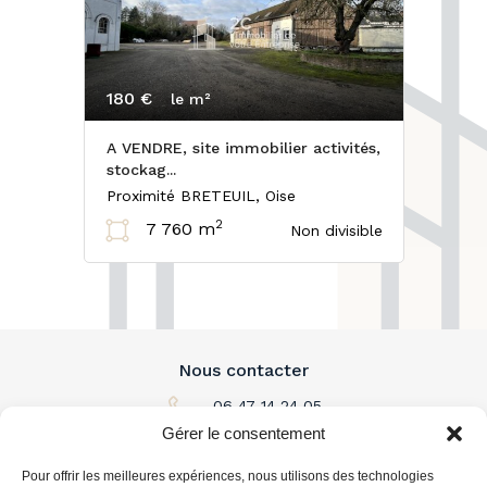
180 €
le m²
A VENDRE, site immobilier activités,
stockag...
Proximité BRETEUIL, Oise
2
7 760 m
Non divisible
Nous contacter
06 47 14 24 05
Gérer le consentement
Par email
Pour offrir les meilleures expériences, nous utilisons des technologies
L'immobilier à louer