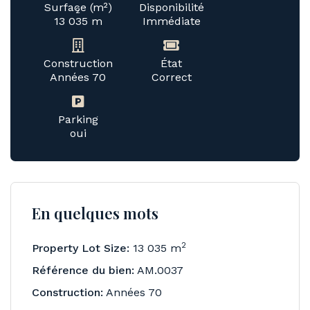
Surface (m²)
Disponibilité
2
13 035 m
Immédiate
Construction
État
Années 70
Correct
Parking
oui
En quelques mots
2
Property Lot Size:
13 035 m
Référence du bien:
AM.0037
Construction:
Années 70