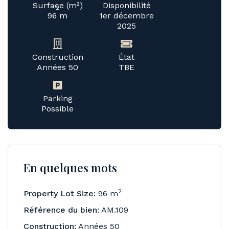
Surface (m²)
Disponibilité
2
96 m
1er décembre
2025
Construction
État
Années 50
TBE
Parking
Possible
En quelques mots
2
Property Lot Size:
96 m
Référence du bien:
AM.109
Construction:
Années 50