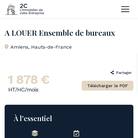
Home
Bureaux
A LOUER Ensemble de bureaux
A LOUER Ensemble de bureaux
Amiens
,
Hauts-de-France
Partager
1 878 €
Télécharger le PDF
HT/HC/mois
À l’essentiel