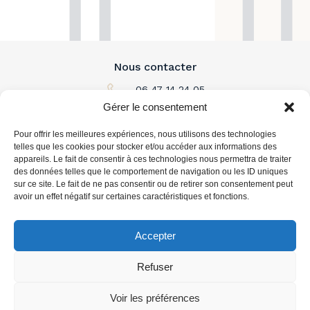
Nous contacter
06 47 14 24 05
Gérer le consentement
Par email
Pour offrir les meilleures expériences, nous utilisons des technologies
L'immobilier à louer
telles que les cookies pour stocker et/ou accéder aux informations des
appareils. Le fait de consentir à ces technologies nous permettra de traiter
des données telles que le comportement de navigation ou les ID uniques
L'immobilier à acheter
sur ce site. Le fait de ne pas consentir ou de retirer son consentement peut
avoir un effet négatif sur certaines caractéristiques et fonctions.
Vous accompagner
Accepter
Refuser
Voir les préférences