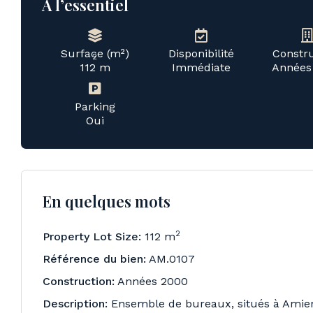
À l’essentiel
Surface (m²)
Disponibilité
Constr
2
112 m
Immédiate
Années
Parking
Oui
En quelques mots
2
Property Lot Size:
112 m
Référence du bien:
AM.0107
Construction:
Années 2000
Description:
Ensemble de bureaux, situés à Amiens