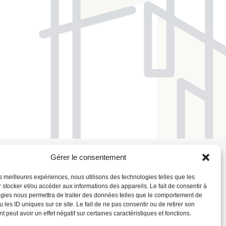
Gérer le consentement
ccompagner
Nous contacter
les meilleures expériences, nous utilisons des technologies telles que les
06 47 14 24 05
 stocker et/ou accéder aux informations des appareils. Le fait de consentir à
gies nous permettra de traiter des données telles que le comportement de
 les ID uniques sur ce site. Le fait de ne pas consentir ou de retirer son
Par email
 de confidentialité
 peut avoir un effet négatif sur certaines caractéristiques et fonctions.