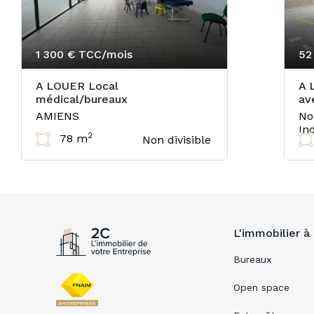
1 300 €
TCC/mois
52
A LOUER Local
A 
médical/bureaux
av
AMIENS
No
In
2
78 m
Non divisible
L'immobilier à
Bureaux
Open space