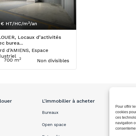
 €
HT/HC/m²/an
LOUER, Locaux d’activités
ec burea...
rd d’AMIENS, Espace
dustriel
2
700 m
Non divisibles
 louer
L'immobilier à acheter
Vous a
Pour offrir 
Bureaux
cookies pour
L'agence
ces technolo
navigation ou
Open space
Politique
consentement