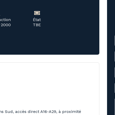
uction
État
 2000
TBE
 Sud, accès direct A16-A29, à proximité