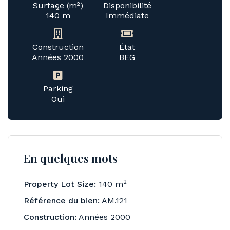
Surface (m²)
Disponibilité
2
140 m
Immédiate
Construction
État
Années 2000
BEG
Parking
Oui
En quelques mots
2
Property Lot Size:
140 m
Référence du bien:
AM.121
Construction:
Années 2000