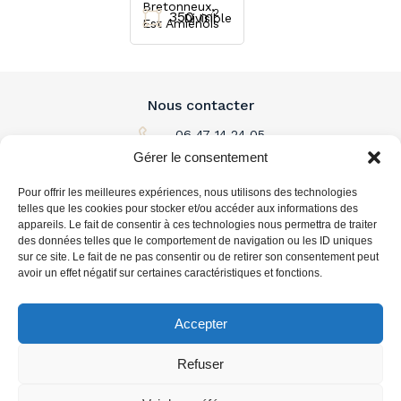
Bretonneux,
2
350 m
Divisible
Est Amiénois
Nous contacter
06 47 14 24 05
Gérer le consentement
Par email
Pour offrir les meilleures expériences, nous utilisons des technologies
L'immobilier à louer
telles que les cookies pour stocker et/ou accéder aux informations des
appareils. Le fait de consentir à ces technologies nous permettra de traiter
des données telles que le comportement de navigation ou les ID uniques
L'immobilier à acheter
sur ce site. Le fait de ne pas consentir ou de retirer son consentement peut
avoir un effet négatif sur certaines caractéristiques et fonctions.
Vous accompagner
Accepter
Refuser