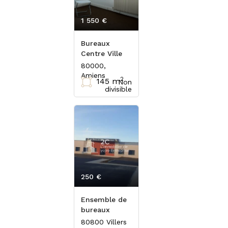
1 550 €
HT/mois
Bureaux
Centre Ville
80000,
Amiens
2
145 m
Non
divisible
250 €
HT/HC/m²/an
Ensemble de
bureaux
80800 Villers