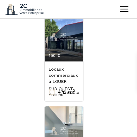
150 €
HT/m²/an
Locaux
commerciaux
à LOUER
SUD OUEST
2
472 m
Divisible
Amiens