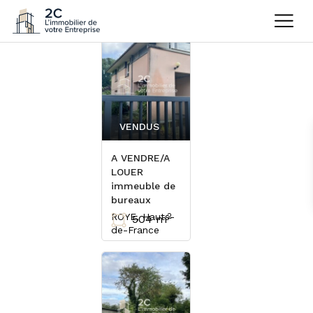
VENDUS
A VENDRE/A
LOUER
immeuble de
bureaux
ROYE, Hauts-
2
504 m
de-France