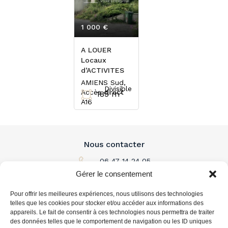
1 000 €
HT/mois
A LOUER
Locaux
d’ACTIVITES
AMIENS Sud,
Divisible
Accès direct
2
185 m
A16
Nous contacter
06 47 14 24 05
Gérer le consentement
Par email
Pour offrir les meilleures expériences, nous utilisons des technologies
L'immobilier à louer
telles que les cookies pour stocker et/ou accéder aux informations des
appareils. Le fait de consentir à ces technologies nous permettra de traiter
des données telles que le comportement de navigation ou les ID uniques
L'immobilier à acheter