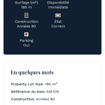
Surface (m²)
Disponibilité
2
185 m
Immédiate
Construction
État
Années 80
Correct
Parking
Oui
En quelques mots
2
Property Lot Size:
185 m
Référence du bien:
AM.105
Construction:
Années 80