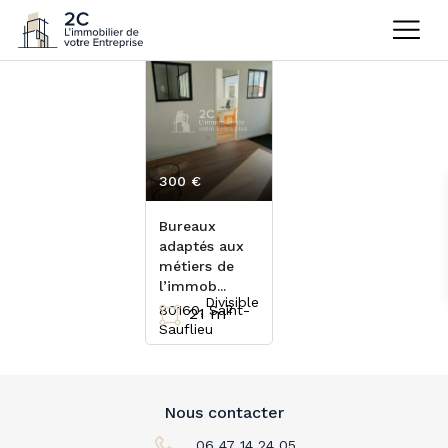
300 €
HT/mois
Bureaux
adaptés aux
métiers de
l’immob...
Divisible
80160, Saint-
2
21 m
Sauflieu
Nous contacter
06 47 14 24 05