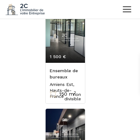
1 500 €
HT/mois
Ensemble de
bureaux
Amiens Est,
Hauts-de-
2
150 m
non
France
divisible