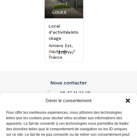
LOUES
Local
d’activités/sto
ckage
Amiens Est,
Hauts-de-
2
370 m
France
Nous contacter
06 47 14 24 05
Gérer le consentement
Par email
Pour offrir les meilleures expériences, nous utilisons des technologies
L'immobilier à louer
telles que les cookies pour stocker et/ou accéder aux informations des
appareils. Le fait de consentir à ces technologies nous permettra de traiter
des données telles que le comportement de navigation ou les ID uniques
L'immobilier à acheter
sur ce site. Le fait de ne pas consentir ou de retirer son consentement peut