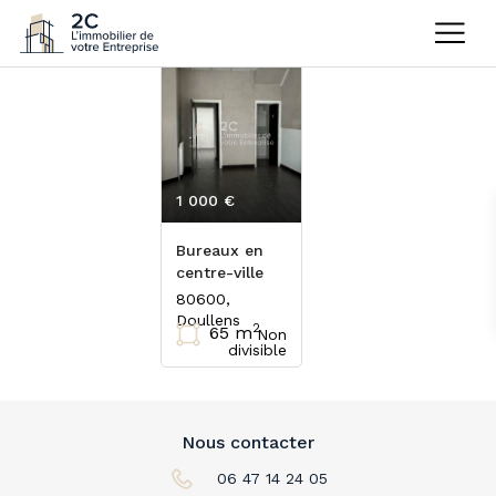
1 000 €
HT/mois
Bureaux en
centre-ville
80600,
Doullens
2
65 m
Non
divisible
Nous contacter
06 47 14 24 05