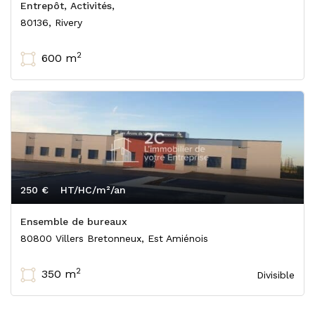
Entrepôt, Activités,
80136, Rivery
2
600 m
250 €
HT/HC/m²/an
Ensemble de bureaux
80800 Villers Bretonneux, Est Amiénois
2
350 m
Divisible