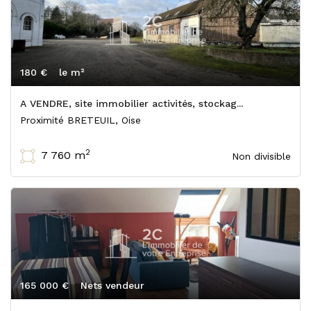
180 €
le m²
A VENDRE, site immobilier activités, stockag...
Proximité BRETEUIL, Oise
2
7 760 m
Non divisible
165 000 €
Nets vendeur