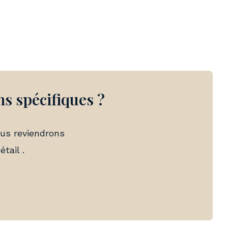
ns spécifiques ?
us reviendrons
tail .