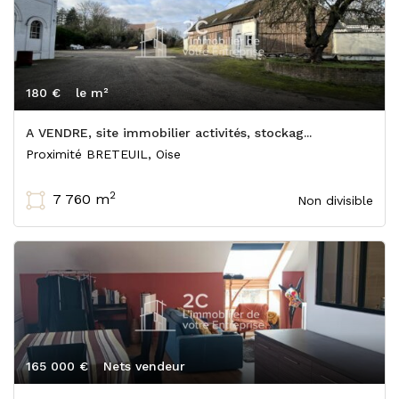
180 €
le m²
A VENDRE, site immobilier activités, stockag...
Proximité BRETEUIL, Oise
2
7 760 m
Non divisible
165 000 €
Nets vendeur