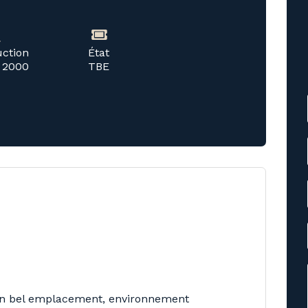
uction
État
 2000
TBE
un bel emplacement, environnement