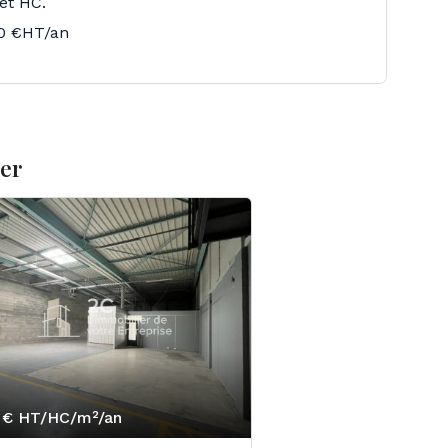
et HC.
0 €HT/an
ser
 €
HT/HC/m²/an