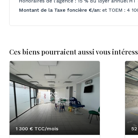
Honoraires de l'agence : 15 % du loyer annuel HT 
Montant de la Taxe foncière €/an:
et TOEM : 4 10
Ces biens pourraient aussi vous intéres
1 300 €
TCC/mois
52