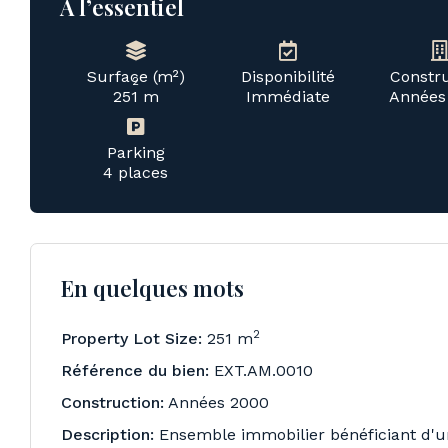
À l’essentiel
Surface (m²)
Disponibilité
Constr
2
251 m
Immédiate
Années
Parking
4 places
En quelques mots
2
Property Lot Size:
251 m
Référence du bien:
EXT.AM.0010
Construction:
Années 2000
Description:
Ensemble immobilier bénéficiant d'