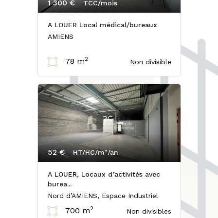
1 300 €
TCC/mois
A LOUER Local médical/bureaux
AMIENS
2
78 m
Non divisible
52 €
HT/HC/m²/an
A LOUER, Locaux d’activités avec
burea...
Nord d’AMIENS, Espace Industriel
2
700 m
Non divisibles