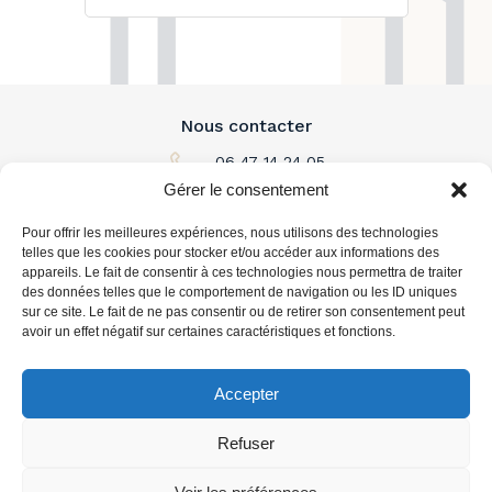
Nous contacter
06 47 14 24 05
Gérer le consentement
Par email
Pour offrir les meilleures expériences, nous utilisons des technologies
L'immobilier à louer
telles que les cookies pour stocker et/ou accéder aux informations des
appareils. Le fait de consentir à ces technologies nous permettra de traiter
des données telles que le comportement de navigation ou les ID uniques
L'immobilier à acheter
sur ce site. Le fait de ne pas consentir ou de retirer son consentement peut
avoir un effet négatif sur certaines caractéristiques et fonctions.
Vous accompagner
Accepter
Refuser