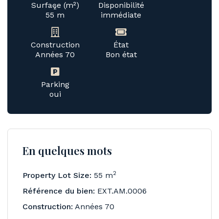
Surface (m²)
Disponibilité
2
55 m
immédiate
Construction
État
Années 70
Bon état
Parking
oui
En quelques mots
2
Property Lot Size:
55 m
Référence du bien:
EXT.AM.0006
Construction:
Années 70