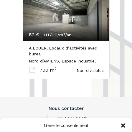
52 €
HT/HC/m²/an
A LOUER, Locaux d’activités avec
burea...
Nord d’AMIENS, Espace Industriel
2
700 m
Non divisibles
Nous contacter
06 47 14 24 05
Gérer le consentement
Par email