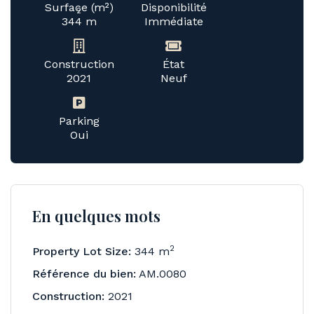
Surface (m²)
Disponibilité
2
344 m
Immédiate
Construction
État
2021
Neuf
Parking
Oui
En quelques mots
2
Property Lot Size:
344 m
Référence du bien:
AM.0080
Construction:
2021