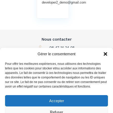
developer2_demo@gmail.com
Nous contacter
06 47 14 24 05
Gérer le consentement
Par email
Pour offrir les meilleures expériences, nous utilisons des technologies
L'immobilier à louer
telles que les cookies pour stocker et/ou accéder aux informations des
appareils. Le fait de consentir à ces technologies nous permettra de traiter
des données telles que le comportement de navigation ou les ID uniques
L'immobilier à acheter
sur ce site. Le fait de ne pas consentir ou de retirer son consentement peut
avoir un effet négatif sur certaines caractéristiques et fonctions.
Vous accompagner
Accepter
Refuser