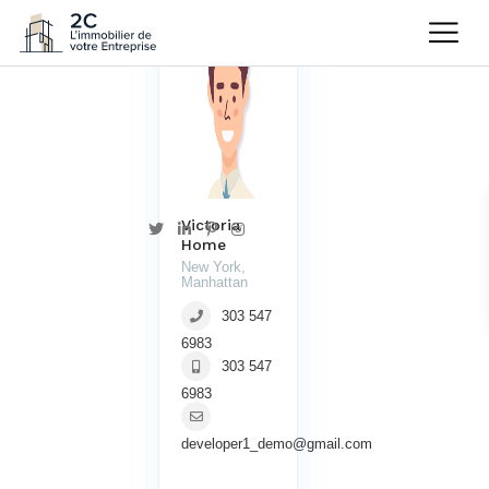
Victoria
Home
New York,
Manhattan
303 547
6983
303 547
6983
developer1_demo@gmail.com