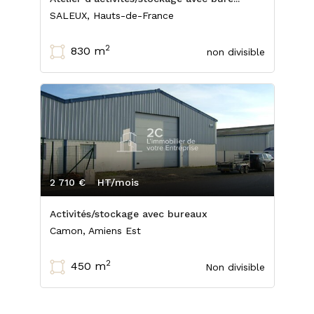
SALEUX, Hauts-de-France
2
830 m
non divisible
2 710 €
HT/mois
Activités/stockage avec bureaux
Camon, Amiens Est
2
450 m
Non divisible