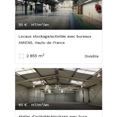
50 €
HT/m²/an
Locaux stockage/activités avec bureaux
AMIENS, Hauts-de-France
2
2 855 m
Divisible
65 €
HT/m²/an
Atelier d’activités/stockage avec bure...