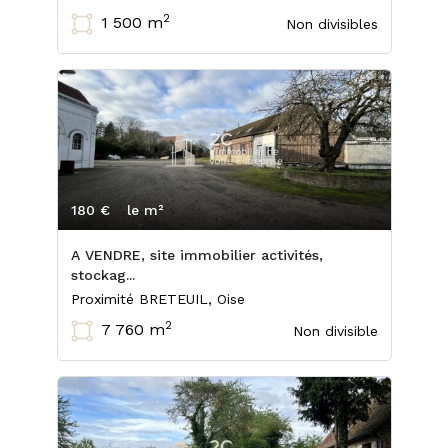
2
1 500 m
Non divisibles
180 €
le m²
A VENDRE, site immobilier activités,
stockag...
Proximité BRETEUIL, Oise
2
7 760 m
Non divisible