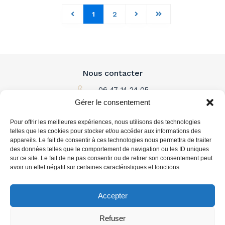
1
2
Nous contacter
06 47 14 24 05
Gérer le consentement
Par email
Pour offrir les meilleures expériences, nous utilisons des technologies
L'immobilier à louer
telles que les cookies pour stocker et/ou accéder aux informations des
appareils. Le fait de consentir à ces technologies nous permettra de traiter
des données telles que le comportement de navigation ou les ID uniques
L'immobilier à acheter
sur ce site. Le fait de ne pas consentir ou de retirer son consentement peut
avoir un effet négatif sur certaines caractéristiques et fonctions.
Vous accompagner
Accepter
Refuser